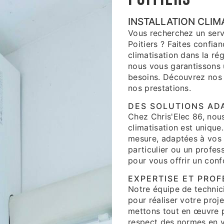
INSTALLATION CLIMA
Vous recherchez un servi
Poitiers ? Faites confian
climatisation dans la rég
nous vous garantissons 
besoins. Découvrez nos s
nos prestations.
DES SOLUTIONS AD
Chez Chris'Elec 86, nou
climatisation est unique
mesure, adaptées à vos 
particulier ou un profess
pour vous offrir un conf
EXPERTISE ET PRO
Notre équipe de technici
pour réaliser votre proje
mettons tout en œuvre po
respect des normes en vi