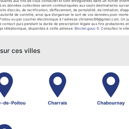
res aux fins de vous contacter et sont enregistrées dans un fichier informa
e. Les données collectées seront communiquées aux seuls destinataires suiva
s d’accès, de rectification, d’effacement, de portabilité, de limitation, d’op
e autorité de contrôle, ainsi que d’organiser le sort de vos données post-mort
itou ou par courrier électronique à l'adresse chriselec86@gmail.com. Un jus
contact puis pendant la durée de prescription légale aux fins probatoires et
age téléphonique, disponible à cette adresse:
Bloctel.gouv.fr
. Consultez le site
sur ces villes
e-de-Poitou
Charrais
Chabournay